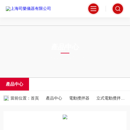
无码人妻精品一区二区三区66,日韩av无码一区二区三区,九九精品99久久
久香蕉,久久久噜噜噜久久中文字幕色伊伊
產品中心
PRODUCTS CNTER
產品中心
當前位置：
首頁
產品中心
電動攪拌器
立式電動攪拌器