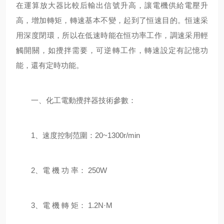
在運算放大器比較后輸出信號升高，讓電機供給電壓升
高，增加轉矩，轉速基本不變，起到了恒速目的。恒速采
用深度閉環，所以在低速時能在恒功率工作，調速采用輕
觸開關，如攪拌需要，可逆轉工作，轉速設定有記憶功
能，還有定時功能。
一、化工電動攪拌器技術參數：
1、速度控制范圍：20~1300r/min
2、電 機 功 率： 250W
3、電 機 轉 矩： 1.2N·M