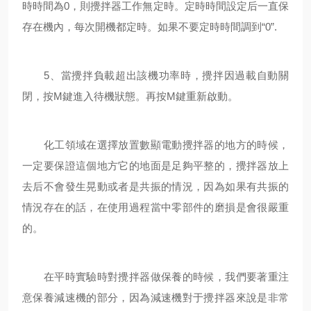
時時間為0，則攪拌器工作無定時。定時時間設定后一直保
存在機內，每次開機都定時。如果不要定時時間調到“0”.
5、當攪拌負載超出該機功率時，攪拌因過載自動關
閉，按M鍵進入待機狀態。再按M鍵重新啟動。
化工領域在選擇放置數顯電動攪拌器的地方的時候，
一定要保證這個地方它的地面是足夠平整的，攪拌器放上
去后不會發生晃動或者是共振的情況，因為如果有共振的
情況存在的話，在使用過程當中零部件的磨損是會很嚴重
的。
在平時實驗時對攪拌器做保養的時候，我們要著重注
意保養減速機的部分，因為減速機對于攪拌器來說是非常