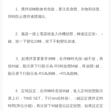
1、攪拌頭轉動會有危險，要注意身體、衣物和頭發。
同時防止攪拌液體濺出。
2、儀器一插上電源就進入待機狀態，轉速設定按↑、↓
鍵。按一下變化10轉，按下不動變化加速。
3、如攪拌需要要求倒轉，在停轉時先按↑鍵不放，再
按M鍵，顯示屏下行顯示為-RS時放開M鍵，再放開↑鍵，
顯示屏下行顯示為-RS為倒轉，+RS為順轉。
4、定時設定，在停轉時長按M鍵，進入定時狀態顯示
屏上行：TIME SET，下行tim此時按↑、↓鍵設定攪拌定時
時間(單位分鐘)，再次按下M鍵退出設定狀態。如果設定定