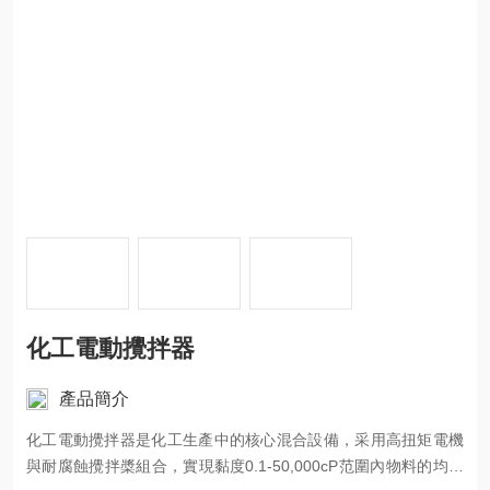
化工電動攪拌器
產品簡介
化工電動攪拌器是化工生產中的核心混合設備，采用高扭矩電機
與耐腐蝕攪拌槳組合，實現黏度0.1-50,000cP范圍內物料的均勻