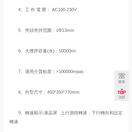
4、工 作 電 壓： AC100-230V
5、夾頭夾持范圍：≤Φ13mm
6、大攪拌容量(水)：50000ml
7、適用介質粘度：>100000mpas
聯系
8、外型尺寸：450*350*770mm
頂部
9、轉速顯示:液晶屏 上行測得轉速，下行轉向和設定
轉速